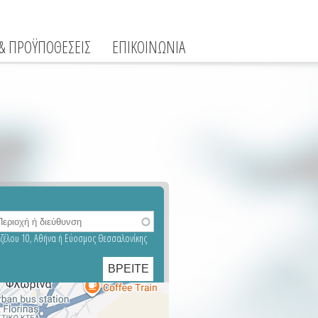
 & ΠΡΟΫΠΟΘΕΣΕΙΣ
ΕΠΙΚΟΙΝΩΝΙΑ
νιζέλου 10, Αθήνα ή Εύοσμος Θεσσαλονίκης