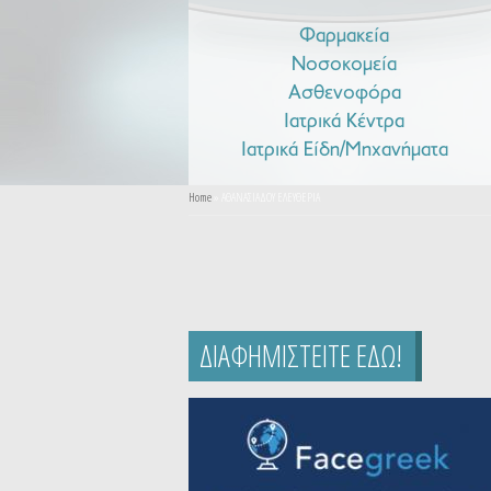
Φαρμακεία
Νοσοκομεία
Ασθενοφόρα
Ιατρικά Κέντρα
Ιατρικά Είδη/Μηχανήματα
You are here
Home
» ΑΘΑΝΑΣΙΑΔΟΥ ΕΛΕΥΘΕΡΙΑ
ΔΙΑΦΗΜΙΣΤΕΙΤΕ ΕΔΩ!