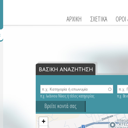
ΑΡΧΙΚΗ
ΣΧΕΤΙΚΑ
ΟΡΟΙ
π.χ. Ιωάννου Νίκος ή τίτλος κατηγορίας
π.χ. Βε
Βρείτε κοντά σας
+