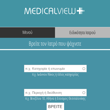
Μενού
π.χ. Ιωάννου Νίκος ή τίτλος κατηγορίας
π.χ. Βενιζέλου 10, Αθήνα ή Εύοσμος Θεσσαλονίκης