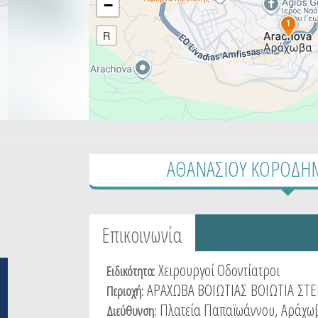
−
1
R
ΑΘΑΝΑΣΙΟΥ ΚΟΡΟΔΗΜ
Tabs group καταχώρησης
Επικοινωνία
(active
tab)
Χειρουργοί Οδοντίατροι
Ειδικότητα:
ΑΡΑΧΩΒΑ ΒΟΙΩΤΙΑΣ
ΒΟΙΩΤΙΑ
ΣΤΕ
Περιοχή:
Πλατεία Παπαϊωάννου, Αράχωβ
Διεύθυνση: