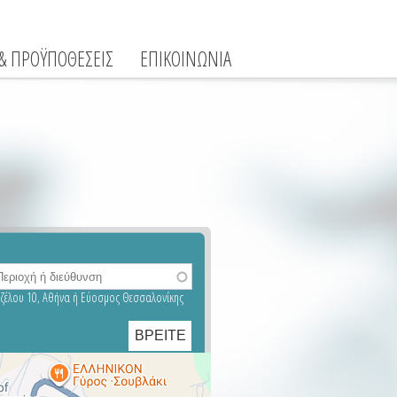
 & ΠΡΟΫΠΟΘΕΣΕΙΣ
ΕΠΙΚΟΙΝΩΝΙΑ
νιζέλου 10, Αθήνα ή Εύοσμος Θεσσαλονίκης