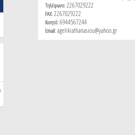
2267029222
Τηλέφωνο:
2267029222
FAX:
6944567244
Κινητό:
agelikiathanasiou@yahoo.gr
Email:
ν