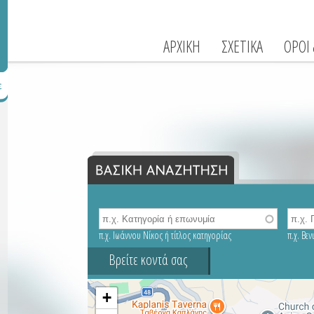
ΑΡΧΙΚΗ
ΣΧΕΤΙΚΑ
ΟΡΟΙ
π.χ. Ιωάννου Νίκος ή τίτλος κατηγορίας
π.χ. Βε
Βρείτε κοντά σας
+