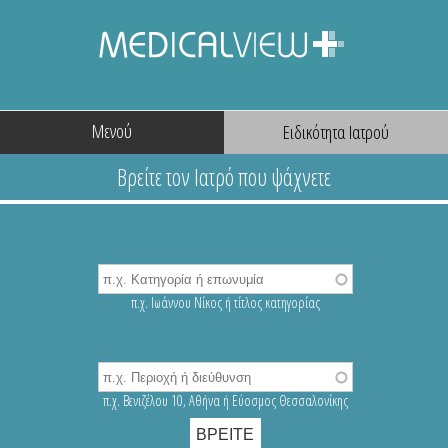
Μενού
π.χ. Ιωάννου Νίκος ή τίτλος κατηγορίας
π.χ. Βενιζέλου 10, Αθήνα ή Εύοσμος Θεσσαλονίκης