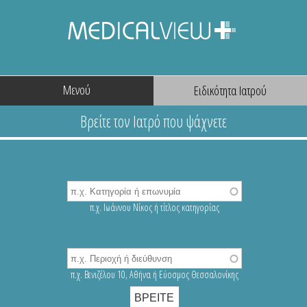
Μενού
π.χ. Ιωάννου Νίκος ή τίτλος κατηγορίας
π.χ. Βενιζέλου 10, Αθήνα ή Εύοσμος Θεσσαλονίκης