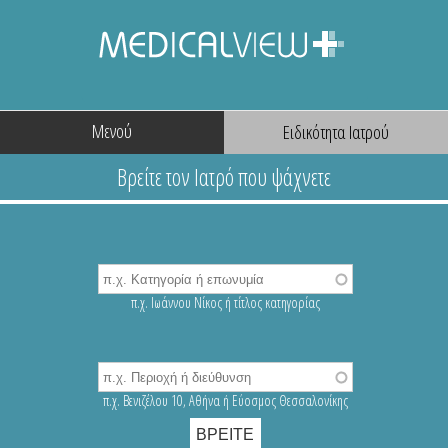
Μενού
π.χ. Ιωάννου Νίκος ή τίτλος κατηγορίας
π.χ. Βενιζέλου 10, Αθήνα ή Εύοσμος Θεσσαλονίκης