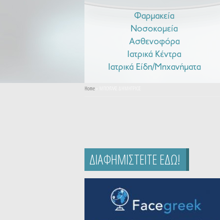
Φαρμακεία
Νοσοκομεία
Ασθενοφόρα
Ιατρικά Κέντρα
Ιατρικά Είδη/Μηχανήματα
You are here
Home
» ΜΠΟΥΤΛΑΣ ΔΗΜΗΤΡΙΟΣ
ΔΙΑΦΗΜΙΣΤΕΙΤΕ ΕΔΩ!