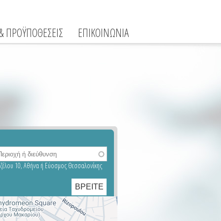
 & ΠΡΟΫΠΟΘΕΣΕΙΣ
ΕΠΙΚΟΙΝΩΝΙΑ
νιζέλου 10, Αθήνα ή Εύοσμος Θεσσαλονίκης