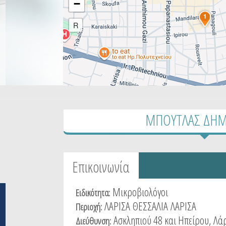
−
1
R
ΜΠΟΥΤΛΑΣ ΔΗΜ
Tabs group καταχώρησης
Επικοινωνία
(active
tab)
Μικροβιολόγοι
Ειδικότητα:
ΛΑΡΙΣΑ
ΘΕΣΣΑΛΙΑ
ΛΑΡΙΣΑ
Περιοχή:
Ασκληπιού 48 και Ηπείρου, Λά
Διεύθυνση: