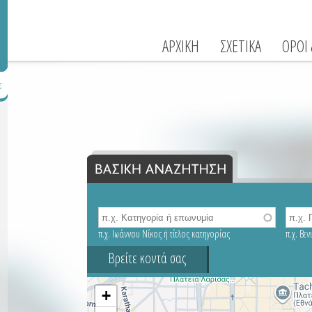
ΑΡΧΙΚΗ
ΣΧΕΤΙΚΑ
ΟΡΟΙ
π.χ. Ιωάννου Νίκος ή τίτλος κατηγορίας
π.χ. Βε
Βρείτε κοντά σας
+