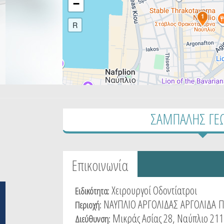
−
1
R
ΣΑΜΠΑΛΗΣ ΓΕ
Tabs group καταχώρησης
Επικοινωνία
(active
tab)
Χειρουργοί Οδοντίατροι
Ειδικότητα:
ΝΑΥΠΛΙΟ ΑΡΓΟΛΙΔΑΣ
ΑΡΓΟΛΙΔΑ
Π
Περιοχή:
Mικράς Ασίας 28, Ναύπλιο 211
Διεύθυνση: