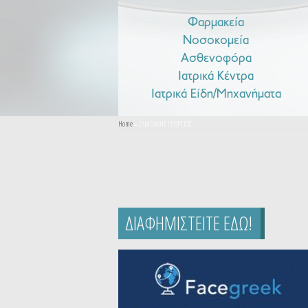
Φαρμακεία
Νοσοκομεία
Ασθενοφόρα
Ιατρικά Κέντρα
Ιατρικά Είδη/Μηχανήματα
You are here
Home
» ΣΑΜΠΑΛΗΣ ΓΕΩΡΓΙΟΣ
ΔΙΑΦΗΜΙΣΤΕΙΤΕ ΕΔΩ!