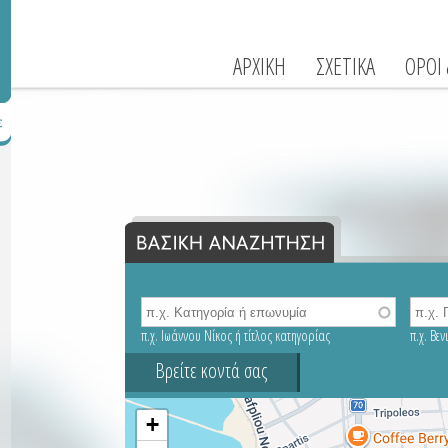
ΑΡΧΙΚΗ
ΣΧΕΤΙΚΑ
ΟΡΟΙ
π.χ. Ιωάννου Νίκος ή τίτλος κατηγορίας
π.χ. Βε
Βρείτε κοντά σας
+