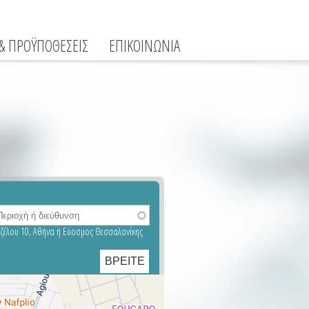
 & ΠΡΟΫΠΟΘΕΣΕΙΣ
ΕΠΙΚΟΙΝΩΝΙΑ
νιζέλου 10, Αθήνα ή Εύοσμος Θεσσαλονίκης