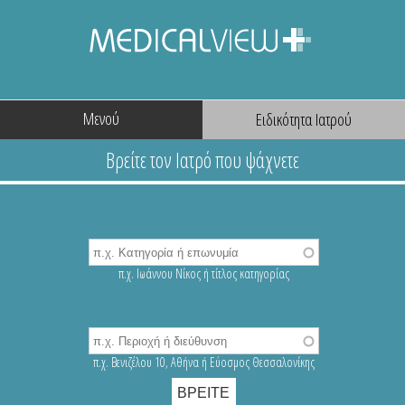
Μενού
π.χ. Ιωάννου Νίκος ή τίτλος κατηγορίας
π.χ. Βενιζέλου 10, Αθήνα ή Εύοσμος Θεσσαλονίκης