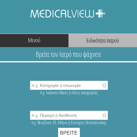
Μενού
π.χ. Ιωάννου Νίκος ή τίτλος κατηγορίας
π.χ. Βενιζέλου 10, Αθήνα ή Εύοσμος Θεσσαλονίκης