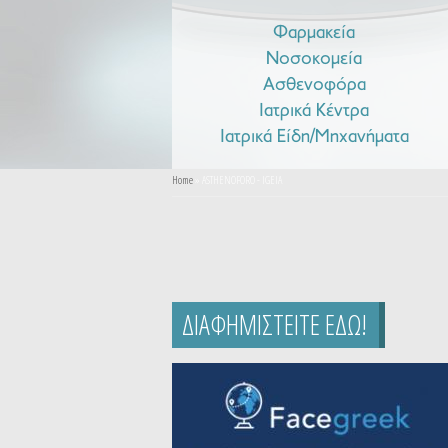
Φαρμακεία
Νοσοκομεία
Ασθενοφόρα
Ιατρικά Κέντρα
Ιατρικά Είδη/Μηχανήματα
You are here
Home
» ASTHENOFORO - IGEIA
ΔΙΑΦΗΜΙΣΤΕΙΤΕ ΕΔΩ!