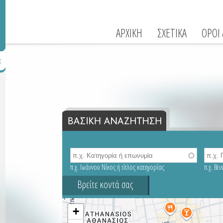
ΑΡΧΙΚΗ
ΣΧΕΤΙΚΑ
ΟΡΟΙ
π.χ. Ιωάννου Νίκος ή τίτλος κατηγορίας
π.χ. Βε
Βρείτε κοντά σας
+