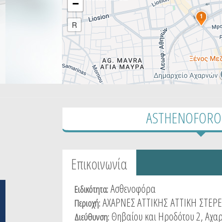
−
1
R
ASTHENOFORO -
Tabs group καταχώρησης
Επικοινωνία
(active
tab)
Ασθενοφόρα
Ειδικότητα:
ΑΧΑΡΝΕΣ ΑΤΤΙΚΗΣ
ΑΤΤΙΚΗ
ΣΤΕΡΕ
Περιοχή:
Θηβαίου και Ηροδότου 2, Αχα
Διεύθυνση: