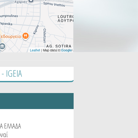
Leaflet
| Map data ©
Google
 IGEIA
Α ΕΛΛΑΔΑ
ρναί