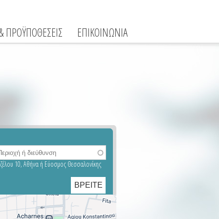
 & ΠΡΟΫΠΟΘΕΣΕΙΣ
ΕΠΙΚΟΙΝΩΝΙΑ
νιζέλου 10, Αθήνα ή Εύοσμος Θεσσαλονίκης