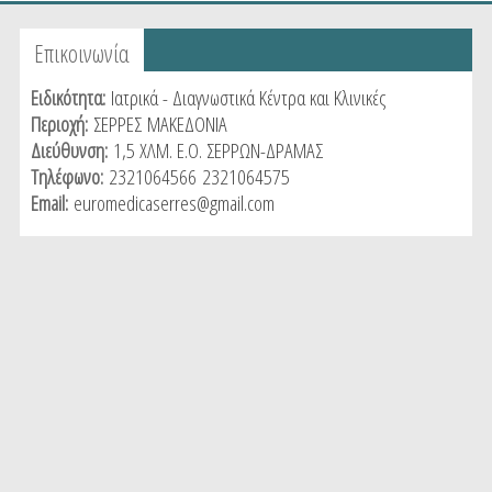
Tabs group καταχώρησης
Επικοινωνία
(active
tab)
Ειδικότητα:
Ιατρικά - Διαγνωστικά Κέντρα και Κλινικές
Περιοχή:
ΣΕΡΡΕΣ
ΜΑΚΕΔΟΝΙΑ
Διεύθυνση:
1,5 ΧΛΜ. Ε.Ο. ΣΕΡΡΩΝ-ΔΡΑΜΑΣ
Τηλέφωνο:
2321064566
2321064575
Email:
euromedicaserres@gmail.com