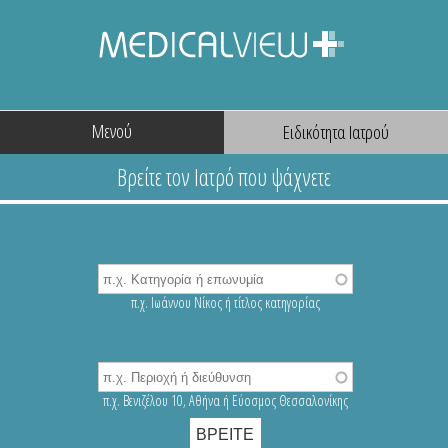
Μενού
π.χ. Ιωάννου Νίκος ή τίτλος κατηγορίας
π.χ. Βενιζέλου 10, Αθήνα ή Εύοσμος Θεσσαλονίκης