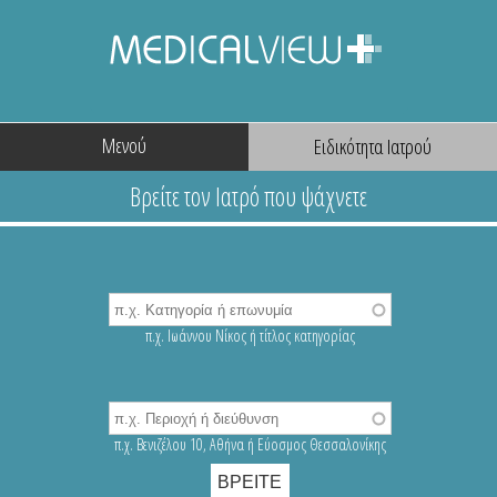
Μενού
π.χ. Ιωάννου Νίκος ή τίτλος κατηγορίας
π.χ. Βενιζέλου 10, Αθήνα ή Εύοσμος Θεσσαλονίκης