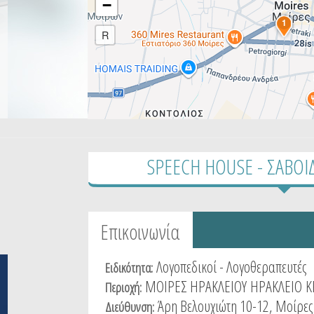
−
1
R
SPEECH HOUSE - ΣΑΒΟ
Tabs group καταχώρησης
Επικοινωνία
(active
tab)
Λογοπεδικοί - Λογοθεραπευτές
Ειδικότητα:
ΜΟΙΡΕΣ ΗΡΑΚΛΕΙΟΥ
ΗΡΑΚΛΕΙΟ
Κ
Περιοχή:
Άρη Βελουχιώτη 10-12, Μοίρες
Διεύθυνση: