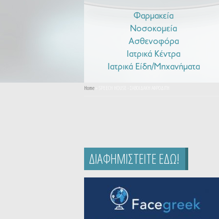
Φαρμακεία
Νοσοκομεία
Ασθενοφόρα
Ιατρικά Κέντρα
Ιατρικά Είδη/Μηχανήματα
You are here
Home
» SPEECH HOUSE - ΣΑΒΟΙΔΑΚΗ ΑΦΡΟΔΙΤΗ
ΔΙΑΦΗΜΙΣΤΕΙΤΕ ΕΔΩ!