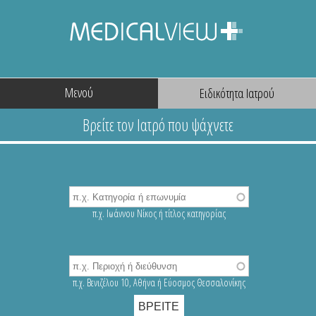
Μενού
π.χ. Ιωάννου Νίκος ή τίτλος κατηγορίας
π.χ. Βενιζέλου 10, Αθήνα ή Εύοσμος Θεσσαλονίκης