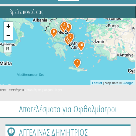
Βρείτε κοντά σας
8
+
5
1
9
−
3
6
4
2
10
R
7
Leaflet
| Map data ©
Google
You are here
Home
»
Αποτελέσματα
» Αποτελέσματα για Οφθαλμίατροι
Αποτελέσματα για Οφθαλμίατροι
ΑΓΓΕΛΙΝΑΣ ΔΗΜΗΤΡΙΟΣ
1