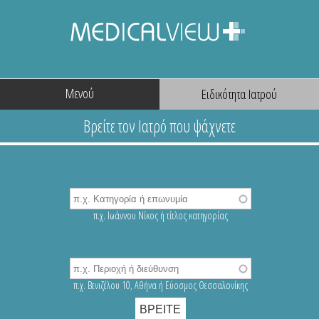
Μενού
π.χ. Ιωάννου Νίκος ή τίτλος κατηγορίας
π.χ. Βενιζέλου 10, Αθήνα ή Εύοσμος Θεσσαλονίκης