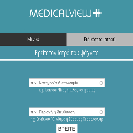
Μενού
π.χ. Ιωάννου Νίκος ή τίτλος κατηγορίας
π.χ. Βενιζέλου 10, Αθήνα ή Εύοσμος Θεσσαλονίκης