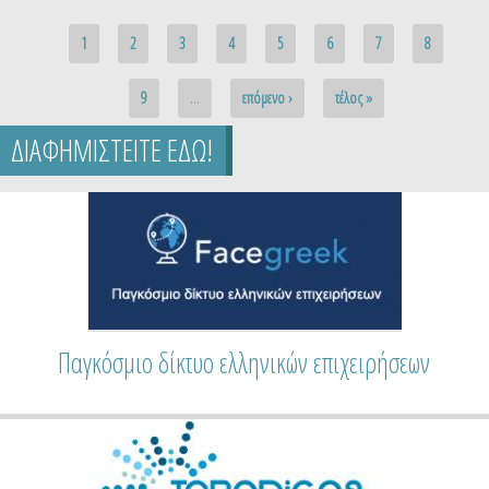
Pages
1
2
3
4
5
6
7
8
9
…
επόμενο ›
τέλος »
ΔΙΑΦΗΜΙΣΤΕΙΤΕ ΕΔΩ!
Παγκόσμιο δίκτυο ελληνικών επιχειρήσεων