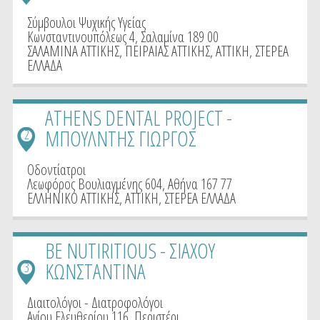
Σύμβουλοι Ψυχικής Υγείας
Κωνσταντινουπόλεως 4, Σαλαμίνα 189 00
ΣΑΛΑΜΙΝΑ ΑΤΤΙΚΗΣ
,
ΠΕΙΡΑΙΑΣ ΑΤΤΙΚΗΣ
,
ΑΤΤΙΚΗ
,
ΣΤΕΡΕΑ
ΕΛΛΑΔΑ
ATHENS DENTAL PROJECT -
ΜΠΟΥΛΝΤΗΣ ΓΙΩΡΓΟΣ
2
Οδοντίατροι
Λεωφόρος Βουλιαγμένης 604, Αθήνα 167 77
ΕΛΛΗΝΙΚΟ ΑΤΤΙΚΗΣ
,
ΑΤΤΙΚΗ
,
ΣΤΕΡΕΑ ΕΛΛΑΔΑ
BE NUTIRITIOUS - ΣΙΑΧΟΥ
ΚΩΝΣΤΑΝΤΙΝΑ
3
Διαιτολόγοι - Διατροφολόγοι
Αγίου Ελευθερίου 116, Περιστέρι