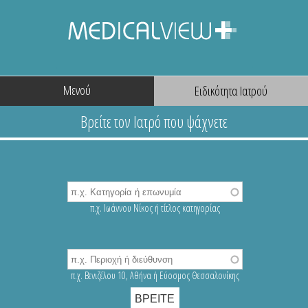
Μενού
π.χ. Ιωάννου Νίκος ή τίτλος κατηγορίας
π.χ. Βενιζέλου 10, Αθήνα ή Εύοσμος Θεσσαλονίκης