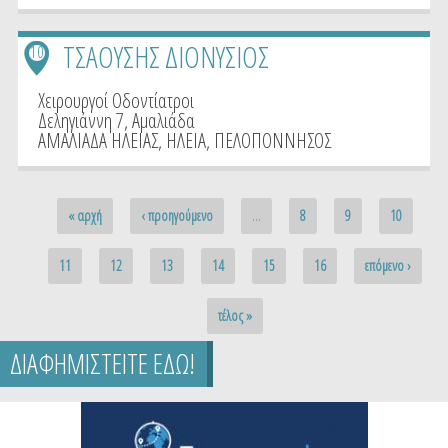
ΤΣΑΟΥΣΗΣ ΔΙΟΝΥΣΙΟΣ
10
Χειρουργοί Οδοντίατροι
Δεληγιάννη 7, Αμαλιάδα
ΑΜΑΛΙΑΔΑ ΗΛΕΙΑΣ
,
ΗΛΕΙΑ
,
ΠΕΛΟΠΟΝΝΗΣΟΣ
Pages
« αρχή
‹ προηγούμενο
…
8
9
10
11
12
13
14
15
16
επόμενο ›
τέλος »
ΔΙΑΦΗΜΙΣΤΕΙΤΕ ΕΔΩ!