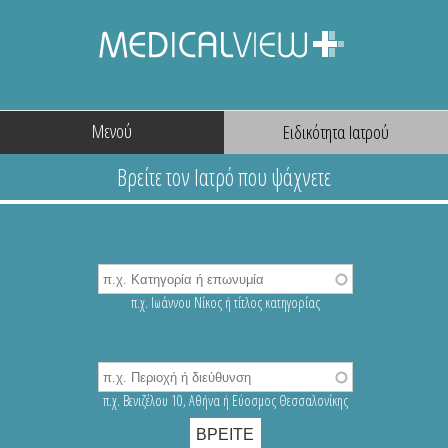
Μενού
π.χ. Ιωάννου Νίκος ή τίτλος κατηγορίας
π.χ. Βενιζέλου 10, Αθήνα ή Εύοσμος Θεσσαλονίκης