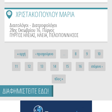
ΧΡΙΣΤΑΚΟΠΟΥΛΟΥ ΜΑΡΙΑ
10
Διαιτολόγοι - Διατροφολόγοι
28ης Οκτωβρίου 16, Πύργος
ΠΥΡΓΟΣ ΗΛΕΙΑΣ
,
ΗΛΕΙΑ
,
ΠΕΛΟΠΟΝΝΗΣΟΣ
Pages
« αρχή
‹ προηγούμενο
…
8
9
10
11
12
13
14
15
16
επόμενο ›
τέλος »
ΔΙΑΦΗΜΙΣΤΕΙΤΕ ΕΔΩ!