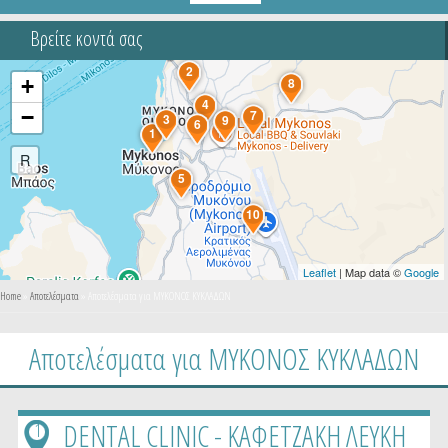
Βρείτε κοντά σας
2
+
8
4
−
7
3
9
6
1
R
5
10
Leaflet
| Map data ©
Google
You are here
Home
»
Αποτελέσματα
» Αποτελέσματα για ΜΥΚΟΝΟΣ ΚΥΚΛΑΔΩΝ
Αποτελέσματα για ΜΥΚΟΝΟΣ ΚΥΚΛΑΔΩΝ
DENTAL CLINIC - ΚΑΦΕΤΖΑΚΗ ΛΕΥΚΗ
1