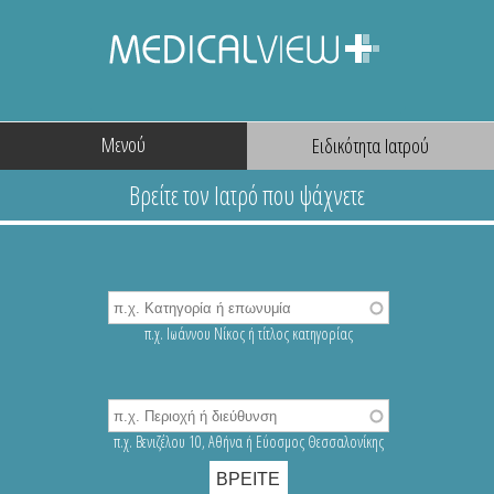
Μενού
π.χ. Ιωάννου Νίκος ή τίτλος κατηγορίας
π.χ. Βενιζέλου 10, Αθήνα ή Εύοσμος Θεσσαλονίκης