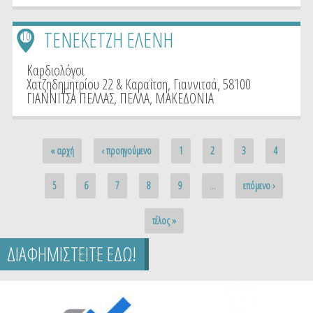
ΤΕΝΕΚΕΤΖΗ ΕΛΕΝΗ
10
Καρδιολόγοι
Χατζηδημητρίου 22 & Καραΐτση, Γιαννιτσά, 58100
ΓΙΑΝΝΙΤΣΑ ΠΕΛΛΑΣ
,
ΠΕΛΛΑ
,
ΜΑΚΕΔΟΝΙΑ
Pages
« αρχή
‹ προηγούμενο
1
2
3
4
5
6
7
8
9
…
επόμενο ›
τέλος »
ΔΙΑΦΗΜΙΣΤΕΙΤΕ ΕΔΩ!