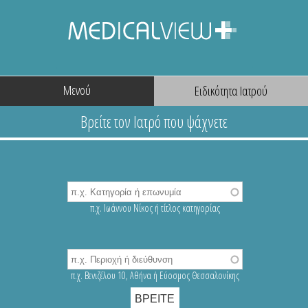
Μενού
π.χ. Ιωάννου Νίκος ή τίτλος κατηγορίας
π.χ. Βενιζέλου 10, Αθήνα ή Εύοσμος Θεσσαλονίκης