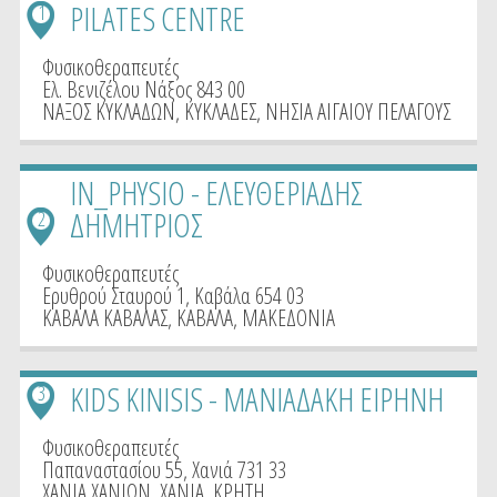
PILATES CENTRE
1
Φυσικοθεραπευτές
Ελ. Βενιζέλου Νάξος 843 00
ΝΑΞΟΣ ΚΥΚΛΑΔΩΝ
,
ΚΥΚΛΑΔΕΣ
,
ΝΗΣΙΑ ΑΙΓΑΙΟΥ ΠΕΛΑΓΟΥΣ
IN_PHYSIO - ΕΛΕΥΘΕΡΙΑΔΗΣ
ΔΗΜΗΤΡΙΟΣ
2
Φυσικοθεραπευτές
Ερυθρού Σταυρού 1, Καβάλα 654 03
ΚΑΒΑΛΑ ΚΑΒΑΛΑΣ
,
ΚΑΒΑΛΑ
,
ΜΑΚΕΔΟΝΙΑ
KIDS KINISIS - ΜΑΝΙΑΔΑΚΗ ΕΙΡΗΝΗ
3
Φυσικοθεραπευτές
Παπαναστασίου 55, Χανιά 731 33
ΧΑΝΙΑ ΧΑΝΙΩΝ
,
ΧΑΝΙΑ
,
ΚΡΗΤΗ