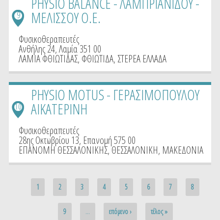
PHYSIO BALANCE - ΛΑΜΠΡΙΑΝΙΔΟΥ -
ΜΕΛΙΣΣΟΥ Ο.Ε.
9
Φυσικοθεραπευτές
Ανθήλης 24, Λαμία 351 00
ΛΑΜΙΑ ΦΘΙΩΤΙΔΑΣ
,
ΦΘΙΩΤΙΔΑ
,
ΣΤΕΡΕΑ ΕΛΛΑΔΑ
PHYSIO MOTUS - ΓΕΡΑΣΙΜΟΠΟΥΛΟΥ
ΑΙΚΑΤΕΡΙΝΗ
10
Φυσικοθεραπευτές
28ης Οκτωβρίου 13, Επανομή 575 00
ΕΠΑΝΟΜΗ ΘΕΣΣΑΛΟΝΙΚΗΣ
,
ΘΕΣΣΑΛΟΝΙΚΗ
,
ΜΑΚΕΔΟΝΙΑ
Pages
1
2
3
4
5
6
7
8
9
…
επόμενο ›
τέλος »