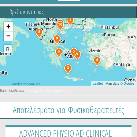
Βρείτε κοντά σας
2
7
10
+
8
−
9
R
6
5
1
4
3
Leaflet
| Map data ©
Google
You are here
Home
»
Αποτελέσματα
» Αποτελέσματα για Φυσικοθεραπευτές
Αποτελέσματα για Φυσικοθεραπευτές
ADVANCED PHYSIO AD CLINICAL