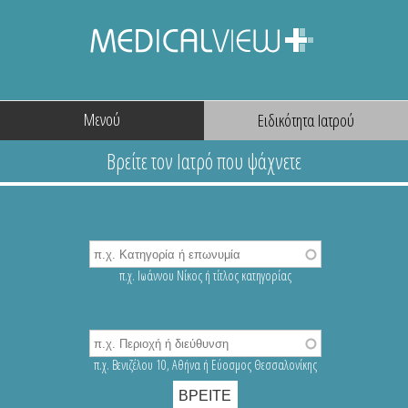
Μενού
π.χ. Ιωάννου Νίκος ή τίτλος κατηγορίας
π.χ. Βενιζέλου 10, Αθήνα ή Εύοσμος Θεσσαλονίκης