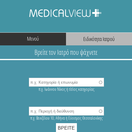
Μενού
π.χ. Ιωάννου Νίκος ή τίτλος κατηγορίας
π.χ. Βενιζέλου 10, Αθήνα ή Εύοσμος Θεσσαλονίκης