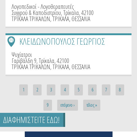
Λογοπεδικοί - Λογοθεραπευτές
Συγγρού & Καποδιστρίου, Τρίκαλα, 42100
ΤΡΙΚΑΛΑ ΤΡΙΚΑΛΩΝ
,
ΤΡΙΚΑΛΑ
,
ΘΕΣΣΑΛΙΑ
ΚΛΕΙΔΩΝΟΠΟΥΛΟΣ ΓΕΩΡΓΙΟΣ
10
Ψυχίατροι
Γαριβάλδη 9, Τρίκαλα, 42100
ΤΡΙΚΑΛΑ ΤΡΙΚΑΛΩΝ
,
ΤΡΙΚΑΛΑ
,
ΘΕΣΣΑΛΙΑ
Pages
1
2
3
4
5
6
7
8
9
επόμενο ›
τέλος »
ΔΙΑΦΗΜΙΣΤΕΙΤΕ ΕΔΩ!