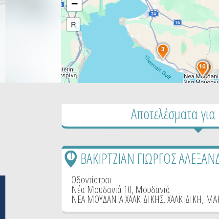
−
R
2
3
8
10
5
7
1
Αποτελέσματα για
ΒΑΚΙΡΤΖΙΑΝ ΓΙΩΡΓΟΣ ΑΛΕΞΑΝ
1
Οδοντίατροι
Νέα Μουδανιά 10, Μουδανιά
ΝΕΑ ΜΟΥΔΑΝΙΑ ΧΑΛΚΙΔΙΚΗΣ
,
ΧΑΛΚΙΔΙΚΗ
,
ΜΑ