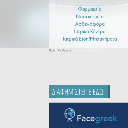
Φαρμακεία
Νοσοκομεία
Ασθενοφόρα
Ιατρικά Κέντρα
Ιατρικά Είδη/Μηχανήματα
You are here
Home
»
Αποτελέσματα
» Αποτελέσματα για ΧΑΛΚΙΔΙΚΗ
ΔΙΑΦΗΜΙΣΤΕΙΤΕ ΕΔΩ!