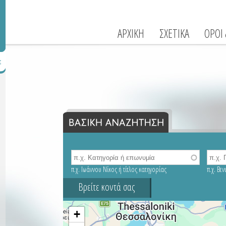
ΑΡΧΙΚΗ
ΣΧΕΤΙΚΑ
ΟΡΟΙ
π.χ. Ιωάννου Νίκος ή τίτλος κατηγορίας
π.χ. Βε
Βρείτε κοντά σας
9
+