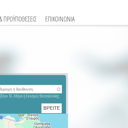
 & ΠΡΟΫΠΟΘΕΣΕΙΣ
ΕΠΙΚΟΙΝΩΝΙΑ
νιζέλου 10, Αθήνα ή Εύοσμος Θεσσαλονίκης