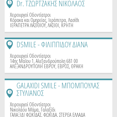
Dr. ΤΖΩΡΤΖΑΚΗΣ ΝΙΚΟΛΑΟΣ
6
Χειρουργοί Οδοντίατροι
Κόρακα και Ομηρείας, Ιεράπετρα, Λασίθι
ΙΕΡΑΠΕΤΡΑ ΛΑΣΙΘΙΟΥ
,
ΛΑΣΙΘΙ
,
ΚΡΗΤΗ
DSMILE - ΦΙΛΙΠΠΙΔΟΥ ΔΙΑΝΑ
7
Χειρουργοί Οδοντίατροι
14ης Μαΐου 1, Αλεξανδρούπολη 681 00
ΑΛΕΞΑΝΔΡΟΥΠΟΛΗ ΕΒΡΟΥ
,
ΕΒΡΟΣ
,
ΘΡΑΚΗ
GALAXIDI SMILE - ΜΠΟΜΠΟΥΛΑΣ
ΣΤΥΛΙΑΝΟΣ
8
Χειρουργοί Οδοντίατροι
Νικολάου Μάμα, Γαλαξίδι
ΓΑΛΑΞΙΔΙ ΦΩΚΙΔΑΣ
,
ΦΩΚΙΔΑ
,
ΣΤΕΡΕΑ ΕΛΛΑΔΑ