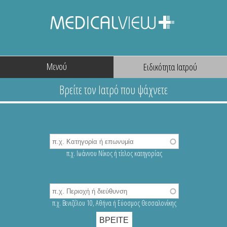
Μενού
π.χ. Ιωάννου Νίκος ή τίτλος κατηγορίας
π.χ. Βενιζέλου 10, Αθήνα ή Εύοσμος Θεσσαλονίκης