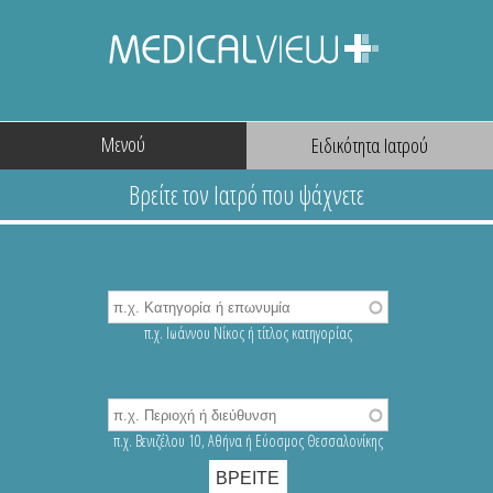
Μενού
π.χ. Ιωάννου Νίκος ή τίτλος κατηγορίας
π.χ. Βενιζέλου 10, Αθήνα ή Εύοσμος Θεσσαλονίκης