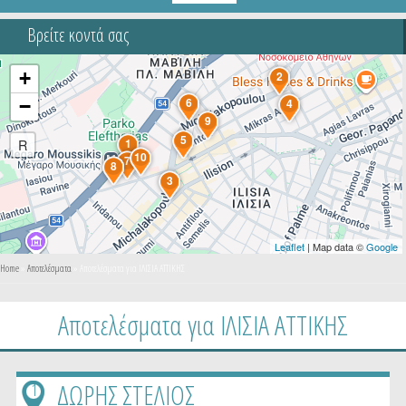
Βρείτε κοντά σας
+
2
6
−
4
9
5
R
1
10
7
8
3
Leaflet
| Map data ©
Google
You are here
Home
»
Αποτελέσματα
» Αποτελέσματα για ΙΛΙΣΙΑ ΑΤΤΙΚΗΣ
Αποτελέσματα για ΙΛΙΣΙΑ ΑΤΤΙΚΗΣ
ΔΩΡΗΣ ΣΤΕΛΙΟΣ
1