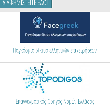
ΔΙΑΦΗΜΙΣΤΕΙΤΕ ΕΔΩ!
Επαγγελματικός Οδηγός Ειδικοτήτων Ελλάδας
Παγκόσμιο δίκτυο ελληνικών επιχειρήσεων
Τουριστικός Οδηγός Νομών & Νησιών της Ελλάδας
Επαγγελματικός Οδηγός Νομών Ελλάδας